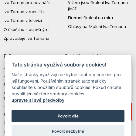
Ivo Toman pro novináře
V čem jsou školení Iva Tomana
jiná?
Ivo Toman v médiích
Firemní školení na míru
Ivo Toman v televizi
Ohlasy na školení Iva Tomana
O úspěchu s úspěšnými
Zpravodaje Iva Tomana
E-Shop
Rychlý kontakt
Tato stránka využívá soubory cookies!
Knihy a CD Iva Tomana
Naše stránky využívají nezbytné soubory cookies pro
+420 603 579 174
Revoluční angličtina 3.
její fungovaní. Používáním stránek automaticky
generace
souhlasíte s použitím souborů cookies. Pokud chcete
taxus@taxus.cz
Video školení Iva
povolit jen některé soubory cookies
Tomana
upravte si své předvolby
Revoluční němčina 3.
generace
Povolit vše
Obchodní podmínky
Upravit předvolby Cookies
Povolit nezbytné
Ochrana osobních údajů